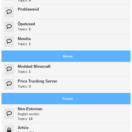
Topics:
4
Probleemid
Õpetused
Topics:
5
Meedia
Topics:
1
Server
Modded Minecraft
Topics:
1
Prica Trucking Server
Topics:
3
Forum
Non-Estonian
English section
Topics:
13
Arhiiv