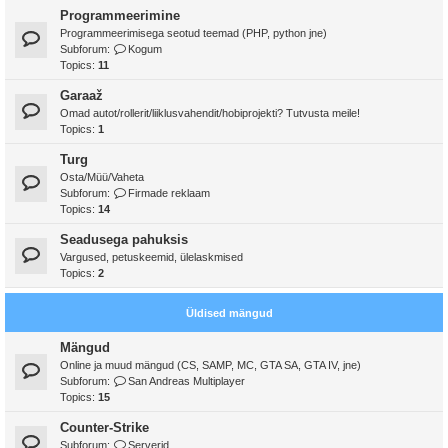
Programmeerimine
Programmeerimisega seotud teemad (PHP, python jne)
Subforum:
Kogum
Topics:
11
Garaaž
Omad autot/rollerit/liiklusvahendit/hobiprojekti? Tutvusta meile!
Topics:
1
Turg
Osta/Müü/Vaheta
Subforum:
Firmade reklaam
Topics:
14
Seadusega pahuksis
Vargused, petuskeemid, ülelaskmised
Topics:
2
Üldised mängud
Mängud
Online ja muud mängud (CS, SAMP, MC, GTA SA, GTA IV, jne)
Subforum:
San Andreas Multiplayer
Topics:
15
Counter-Strike
Subforum:
Serverid