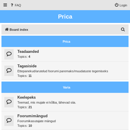
FAQ
Login
Prica
S
Board index
e
Prica
a
r
Teadaanded
Topics:
4
c
h
Tagasiside
Ettepanekud/arutelud foorumi paremaks/muudatuste tegemiseks
Topics:
11
Varia
Keelepeks
Teemad, mis mujale ei kõlba, lähevad siia.
Topics:
21
Foorumimängud
Foorumikasutajate mängud
Topics:
10