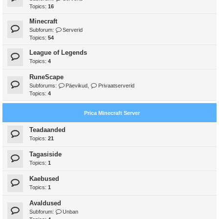
Topics:
16
Minecraft
Subforum:
Serverid
Topics:
54
League of Legends
Topics:
4
RuneScape
Subforums:
Päevikud
,
Privaatserverid
Topics:
4
Prica Minecraft Server
Teadaanded
Topics:
21
Tagasiside
Topics:
1
Kaebused
Topics:
1
Avaldused
Subforum:
Unban