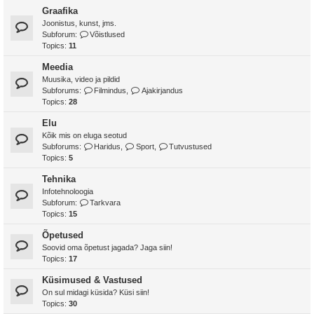
Graafika
Joonistus, kunst, jms.
Subforum:
Võistlused
Topics:
11
Meedia
Muusika, video ja pildid
Subforums:
Filmindus
,
Ajakirjandus
Topics:
28
Elu
Kõik mis on eluga seotud
Subforums:
Haridus
,
Sport
,
Tutvustused
Topics:
5
Tehnika
Infotehnoloogia
Subforum:
Tarkvara
Topics:
15
Õpetused
Soovid oma õpetust jagada? Jaga siin!
Topics:
17
Küsimused & Vastused
On sul midagi küsida? Küsi siin!
Topics:
30