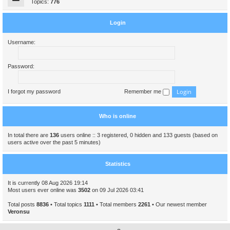
Topics:
776
Login
Username:
Password:
I forgot my password
Remember me
Who is online
In total there are
136
users online :: 3 registered, 0 hidden and 133 guests (based on
users active over the past 5 minutes)
Statistics
It is currently 08 Aug 2026 19:14
Most users ever online was
3502
on 09 Jul 2026 03:41
Total posts
8836
• Total topics
1111
• Total members
2261
• Our newest member
Veronsu