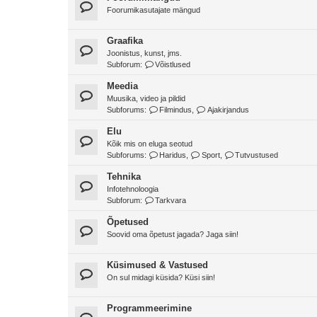
Foorumikasutajate mängud
Graafika
Joonistus, kunst, jms.
Subforum:
Võistlused
Meedia
Muusika, video ja pildid
Subforums:
Filmindus
,
Ajakirjandus
Elu
Kõik mis on eluga seotud
Subforums:
Haridus
,
Sport
,
Tutvustused
Tehnika
Infotehnoloogia
Subforum:
Tarkvara
Õpetused
Soovid oma õpetust jagada? Jaga siin!
Küsimused & Vastused
On sul midagi küsida? Küsi siin!
Programmeerimine