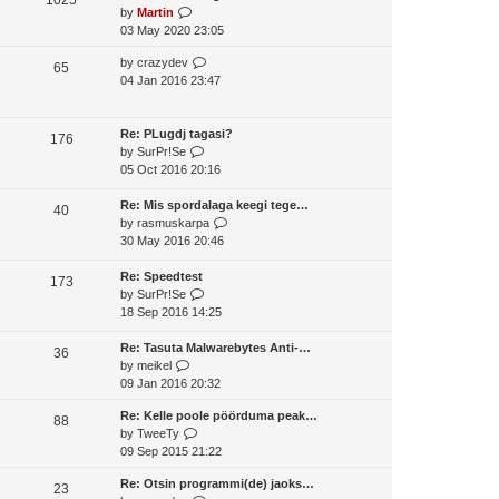
o
V
by
Martin
t
s
s
i
03 May 2020 23:05
h
t
t
e
e
p
V
by
crazydev
w
65
l
o
i
04 Jan 2016 23:47
t
a
s
e
h
t
t
w
e
e
t
Re: PLugdj tagasi?
l
176
s
V
h
by
SurPr!Se
a
t
i
e
05 Oct 2016 20:16
t
p
e
l
e
o
w
a
Re: Mis spordalaga keegi tege…
s
40
s
t
t
V
by
rasmuskarpa
t
t
h
e
i
30 May 2016 20:46
p
e
s
e
o
l
t
w
Re: Speedtest
s
173
a
V
p
t
by
SurPr!Se
t
t
i
o
h
18 Sep 2016 14:25
e
e
s
e
s
w
t
l
Re: Tasuta Malwarebytes Anti-…
36
V
t
t
a
by
meikel
i
p
h
t
09 Jan 2016 20:32
e
o
e
e
Re: Kelle poole pöörduma peak…
w
s
l
s
88
V
by
TweeTy
t
t
a
t
i
09 Sep 2015 21:22
h
t
p
e
e
e
o
Re: Otsin programmi(de) jaoks…
w
23
l
s
s