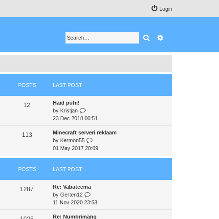
Login
Search
Advanced search
POSTS
LAST POST
Häid pühi!
12
V
by
Kristjan
i
23 Dec 2018 00:51
e
Minecraft serveri reklaam
w
113
V
by
Kermon55
t
i
01 May 2017 20:09
h
e
e
w
l
POSTS
LAST POST
t
a
h
t
Re: Vabateema
e
e
1287
V
by
Gerten12
l
s
i
11 Nov 2020 23:58
a
t
e
t
p
Re: Numbrimäng
w
e
1025