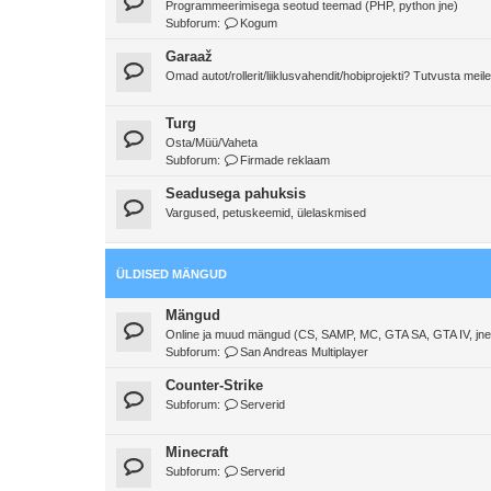
Programmeerimisega seotud teemad (PHP, python jne)
Subforum:
Kogum
Garaaž
Omad autot/rollerit/liiklusvahendit/hobiprojekti? Tutvusta meile
Turg
Osta/Müü/Vaheta
Subforum:
Firmade reklaam
Seadusega pahuksis
Vargused, petuskeemid, ülelaskmised
ÜLDISED MÄNGUD
Mängud
Online ja muud mängud (CS, SAMP, MC, GTA SA, GTA IV, jne
Subforum:
San Andreas Multiplayer
Counter-Strike
Subforum:
Serverid
Minecraft
Subforum:
Serverid