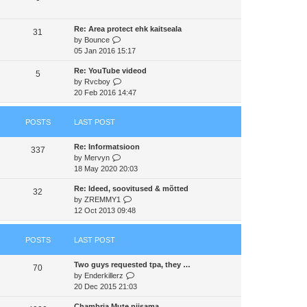
s
t
a
t
t
h
t
p
Re: Area protect ehk kaitseala
e
e
31
o
V
by
Bounce
l
s
s
i
05 Jan 2016 15:17
a
t
t
e
t
p
Re: YouTube videod
w
e
5
o
V
by
Rvcboy
t
s
s
i
20 Feb 2016 14:47
h
t
t
e
e
p
w
l
o
POSTS
LAST POST
t
a
s
h
t
t
Re: Informatsioon
e
e
337
V
by
Mervyn
l
s
i
18 May 2020 20:03
a
t
e
t
p
Re: Ideed, soovitused & mõtted
w
e
32
o
V
by
ZREMMY1
t
s
s
i
12 Oct 2013 09:48
h
t
t
e
e
p
w
l
o
POSTS
LAST POST
t
a
s
h
t
t
Two guys requested tpa, they …
e
e
70
V
by
Enderkillerz
l
s
i
20 Dec 2015 21:03
a
t
e
t
p
Chambria Mute niisama