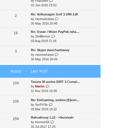
V
by
crazydev
t
a
t
t
i
02 Jan 2016 23:52
h
t
p
e
e
e
o
w
Re: Volkswagen Golf 3 VR6 2.8l
l
2
s
s
t
V
by
rasmuskarpa
a
t
t
h
i
30 May 2016 20:46
t
p
e
e
e
o
Re: Ostan / Müün PayPali raha…
l
w
19
s
s
V
by
Stelliferous
a
t
t
t
i
03 Aug 2018 11:18
t
h
p
e
e
e
o
w
Re: Skype dave.hardaway
s
l
3
s
t
V
by
rasmuskarpa
t
a
t
h
i
30 May 2016 20:44
p
t
e
e
o
e
l
w
s
s
POSTS
LAST POST
a
t
t
t
t
h
p
Tasuta 30 eurine DiRT 3 Compl…
e
e
o
104
V
by
Martin
s
l
s
i
11 Nov 2016 16:38
t
a
t
e
p
t
w
Re: EstGaming, endine [E]esti…
o
e
105
t
V
by
SurPr!Se
s
s
h
i
02 Mar 2018 19:32
t
t
e
e
p
RahvaKuup 1.12 - »Survival«
l
w
o
259
V
by
Kermon55
a
t
s
i
31 Jul 2017 17:24
t
h
t