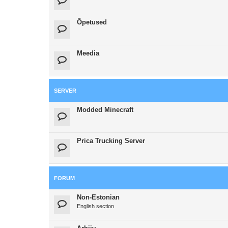
Õpetused
Meedia
SERVER
Modded Minecraft
Prica Trucking Server
FORUM
Non-Estonian
English section