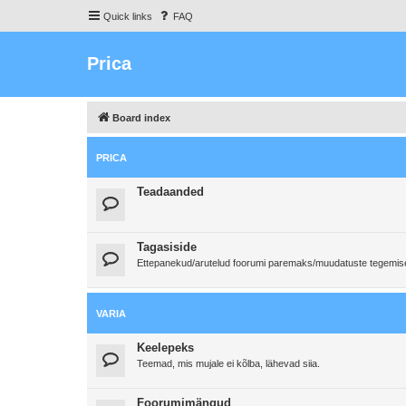
Quick links
FAQ
Prica
Board index
PRICA
Teadaanded
Tagasiside
Ettepanekud/arutelud foorumi paremaks/muudatuste tegemi
VARIA
Keelepeks
Teemad, mis mujale ei kõlba, lähevad siia.
Foorumimängud