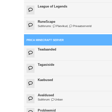
League of Legends
RuneScape
Subforums:
Päevikud
,
Privaatserverid
PRICA MINECRAFT SERVER
Teadaanded
Tagasiside
Kaebused
Avaldused
Subforum:
Unban
Probleemid