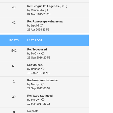
e
e
e
Re: League Of Legends (LOL)
w
43
s
l
V
by
VarienSdw
t
t
a
i
04 Mar 2015 23:28
h
p
t
e
e
o
e
Re: Runescape vabateema
w
41
l
s
s
V
by
japp02
t
a
t
t
i
21 Apr 2018 11:52
h
t
p
e
e
e
o
w
l
s
s
POSTS
LAST POST
t
a
t
t
h
t
p
Re: Tegevused
e
e
541
o
V
by
MrOHK
l
s
s
i
25 Sep 2016 20:53
a
t
t
e
t
p
Soovitused.
w
e
61
o
V
by
Bounce
t
s
s
i
10 Jan 2016 02:11
h
t
t
e
e
p
Kaebuse vormistamine
w
1
l
o
V
by
Mervyn
t
a
s
i
29 Sep 2012 00:57
h
t
t
e
e
e
Re: Warp taotlused
w
39
l
s
V
by
Mervyn
t
a
t
i
19 Mar 2017 21:13
h
t
p
e
e
e
o
No posts
w
0
l
s