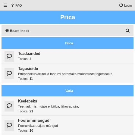
FAQ
Login
Prica
S
Board index
e
Prica
a
r
Teadaanded
Topics:
4
c
h
Tagasiside
Ettepanekud/arutelud foorumi paremaks/muudatuste tegemiseks
Topics:
11
Varia
Keelepeks
Teemad, mis mujale ei kõlba, lähevad siia.
Topics:
21
Foorumimängud
Foorumikasutajate mängud
Topics:
10