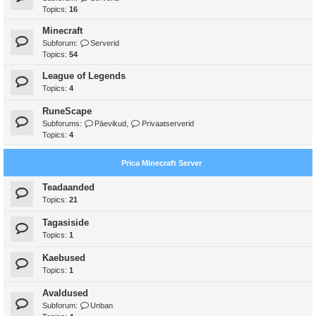
Topics:
16
Minecraft
Subforum:
Serverid
Topics:
54
League of Legends
Topics:
4
RuneScape
Subforums:
Päevikud
,
Privaatserverid
Topics:
4
Prica Minecraft Server
Teadaanded
Topics:
21
Tagasiside
Topics:
1
Kaebused
Topics:
1
Avaldused
Subforum:
Unban