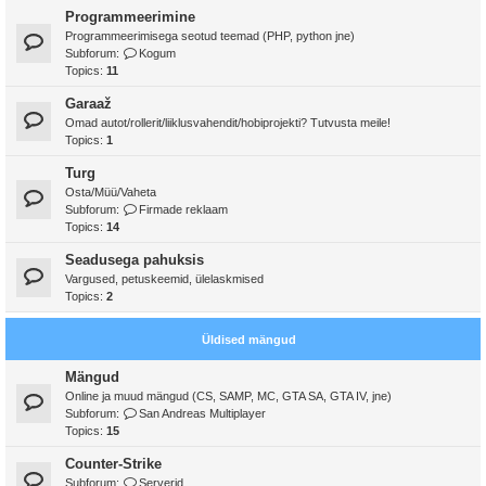
Programmeerimine
Programmeerimisega seotud teemad (PHP, python jne)
Subforum:
Kogum
Topics:
11
Garaaž
Omad autot/rollerit/liiklusvahendit/hobiprojekti? Tutvusta meile!
Topics:
1
Turg
Osta/Müü/Vaheta
Subforum:
Firmade reklaam
Topics:
14
Seadusega pahuksis
Vargused, petuskeemid, ülelaskmised
Topics:
2
Üldised mängud
Mängud
Online ja muud mängud (CS, SAMP, MC, GTA SA, GTA IV, jne)
Subforum:
San Andreas Multiplayer
Topics:
15
Counter-Strike
Subforum:
Serverid