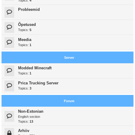
Topics:
4
Probleemid
Õpetused
Topics:
5
Meedia
Topics:
1
Server
Modded Minecraft
Topics:
1
Prica Trucking Server
Topics:
3
Forum
Non-Estonian
English section
Topics:
13
Arhiiv