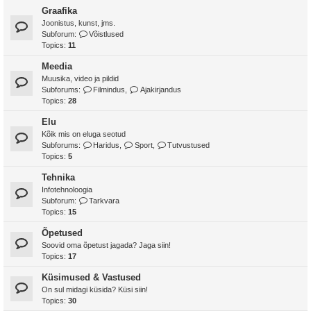
Graafika
Joonistus, kunst, jms.
Subforum:
Võistlused
Topics:
11
Meedia
Muusika, video ja pildid
Subforums:
Filmindus
,
Ajakirjandus
Topics:
28
Elu
Kõik mis on eluga seotud
Subforums:
Haridus
,
Sport
,
Tutvustused
Topics:
5
Tehnika
Infotehnoloogia
Subforum:
Tarkvara
Topics:
15
Õpetused
Soovid oma õpetust jagada? Jaga siin!
Topics:
17
Küsimused & Vastused
On sul midagi küsida? Küsi siin!
Topics:
30