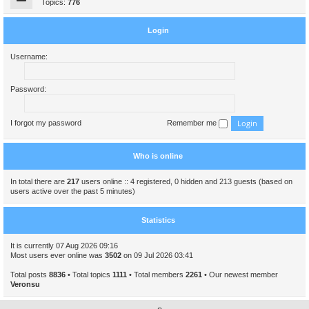
Topics:
776
Login
Username:
Password:
I forgot my password
Remember me
Who is online
In total there are
217
users online :: 4 registered, 0 hidden and 213 guests (based on
users active over the past 5 minutes)
Statistics
It is currently 07 Aug 2026 09:16
Most users ever online was
3502
on 09 Jul 2026 03:41
Total posts
8836
• Total topics
1111
• Total members
2261
• Our newest member
Veronsu