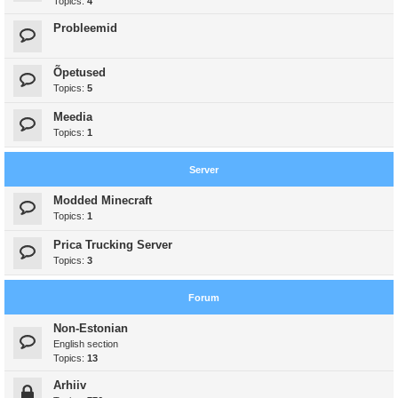
Topics:
4
Probleemid
Õpetused
Topics:
5
Meedia
Topics:
1
Server
Modded Minecraft
Topics:
1
Prica Trucking Server
Topics:
3
Forum
Non-Estonian
English section
Topics:
13
Arhiiv