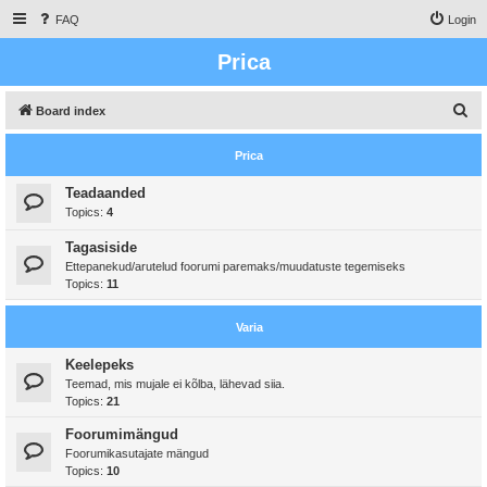
FAQ
Login
Prica
S
Board index
e
Prica
a
r
Teadaanded
Topics:
4
c
h
Tagasiside
Ettepanekud/arutelud foorumi paremaks/muudatuste tegemiseks
Topics:
11
Varia
Keelepeks
Teemad, mis mujale ei kõlba, lähevad siia.
Topics:
21
Foorumimängud
Foorumikasutajate mängud
Topics:
10