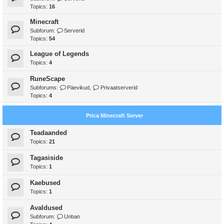
Topics:
16
Minecraft
Subforum:
Serverid
Topics:
54
League of Legends
Topics:
4
RuneScape
Subforums:
Päevikud
,
Privaatserverid
Topics:
4
Prica Minecraft Server
Teadaanded
Topics:
21
Tagasiside
Topics:
1
Kaebused
Topics:
1
Avaldused
Subforum:
Unban