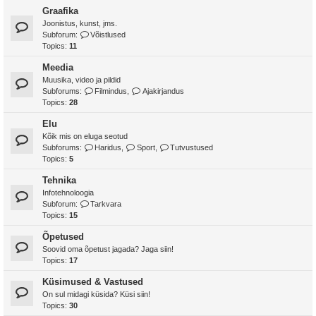
Graafika
Joonistus, kunst, jms.
Subforum:
Võistlused
Topics:
11
Meedia
Muusika, video ja pildid
Subforums:
Filmindus
,
Ajakirjandus
Topics:
28
Elu
Kõik mis on eluga seotud
Subforums:
Haridus
,
Sport
,
Tutvustused
Topics:
5
Tehnika
Infotehnoloogia
Subforum:
Tarkvara
Topics:
15
Õpetused
Soovid oma õpetust jagada? Jaga siin!
Topics:
17
Küsimused & Vastused
On sul midagi küsida? Küsi siin!
Topics:
30