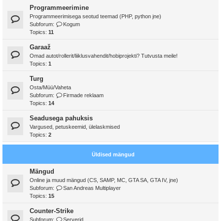
Programmeerimine
Programmeerimisega seotud teemad (PHP, python jne)
Subforum:
Kogum
Topics:
11
Garaaž
Omad autot/rollerit/liiklusvahendit/hobiprojekti? Tutvusta meile!
Topics:
1
Turg
Osta/Müü/Vaheta
Subforum:
Firmade reklaam
Topics:
14
Seadusega pahuksis
Vargused, petuskeemid, ülelaskmised
Topics:
2
Üldised mängud
Mängud
Online ja muud mängud (CS, SAMP, MC, GTA SA, GTA IV, jne)
Subforum:
San Andreas Multiplayer
Topics:
15
Counter-Strike
Subforum:
Serverid