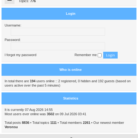
Topics:
776
Login
Username:
Password:
I forgot my password
Remember me
Who is online
In total there are
194
users online :: 2 registered, 0 hidden and 192 guests (based on
users active over the past 5 minutes)
Statistics
It is currently 07 Aug 2026 14:55
Most users ever online was
3502
on 09 Jul 2026 03:41
Total posts
8836
• Total topics
1111
• Total members
2261
• Our newest member
Veronsu